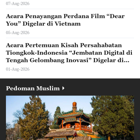
07-Aug-2026
Acara Penayangan Perdana Film “Dear
You” Digelar di Vietnam
05-Aug-2026
Acara Pertemuan Kisah Persahabatan
Tiongkok-Indonesia “Jembatan Digital di
Tengah Gelombang Inovasi” Digelar di
Beijing
01-Aug-2026
Pedoman Muslim