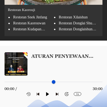
Restoran Kaorouji
·
·
Restoran Snek Jinfang
Restoran Xilaishun
·
·
Restoran Kaorouwan
Restoran Donglai Shun
·
·
Jinyuan
Restoran Kudapan
Restoran Donglaishun
·
Longfusi
Cabang Chengxiang
Restoran Tradisional
Baikui Cabang Longfusi
ATURAN PENYEWAAN
RUMAH DI TIONGKOK
00:00 /
30:00
1x