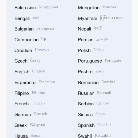
Беларуская
Монгол
Belarusian
Mongolian
বাংলা
မြန်မာဘာသာ
Bengali
Myanmar
Български
नेपाली
Bulgarian
Nepali
ខ្មែរ
فارسی
Cambodian
Persian
Hrvatski
Polski
Croatian
Polish
Český
Português
Czech
Portuguese
English
پښتو
English
Pashto
Esperanto
Română
Esperanto
Romanian
Filipino
Русский
Filipino
Russian
Français
Српски
French
Serbian
Deutsch
සිංහල
German
Sinhala
Ελληνικά
Español
Greek
Spanish
Hausa
Kiswahili
Hausa
Swahili