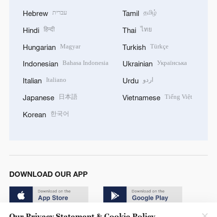
עברית
தமிழ்
Hebrew
Tamil
हिन्दी
ไทย
Hindi
Thai
Magyar
Türkçe
Hungarian
Turkish
Bahasa Indonesia
Українська
Indonesian
Ukrainian
Italiano
اردو
Italian
Urdu
日本語
Tiếng Việt
Japanese
Vietnamese
한국어
Korean
DOWNLOAD OUR APP
Our Privacy Statement & Cookie Policy