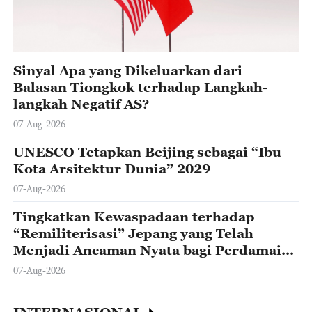
Sinyal Apa yang Dikeluarkan dari
Balasan Tiongkok terhadap Langkah-
langkah Negatif AS?
07-Aug-2026
UNESCO Tetapkan Beijing sebagai “Ibu
Kota Arsitektur Dunia” 2029
07-Aug-2026
Tingkatkan Kewaspadaan terhadap
“Remiliterisasi” Jepang yang Telah
Menjadi Ancaman Nyata bagi Perdamaian
dan Stabilitas Kawasan
07-Aug-2026