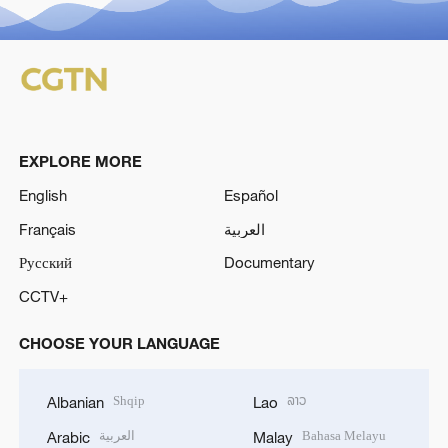
EXPLORE MORE
English
Español
Français
العربية
Русский
Documentary
CCTV+
CHOOSE YOUR LANGUAGE
Shqip
ລາວ
Albanian
Lao
العربية
Bahasa Melayu
Arabic
Malay