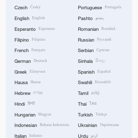
Český
Português
Czech
Portuguese
English
پښتو
English
Pashto
Esperanto
Română
Esperanto
Romanian
Filipino
Русский
Filipino
Russian
Français
Српски
French
Serbian
Deutsch
සිංහල
German
Sinhala
Ελληνικά
Español
Greek
Spanish
Hausa
Kiswahili
Hausa
Swahili
עברית
தமிழ்
Hebrew
Tamil
हिन्दी
ไทย
Hindi
Thai
Magyar
Türkçe
Hungarian
Turkish
Bahasa Indonesia
Українська
Indonesian
Ukrainian
Italiano
اردو
Italian
Urdu