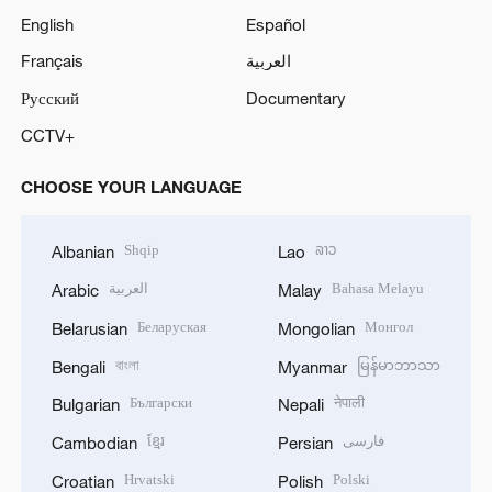
English
Español
Français
العربية
Русский
Documentary
CCTV+
CHOOSE YOUR LANGUAGE
Shqip
ລາວ
Albanian
Lao
العربية
Bahasa Melayu
Arabic
Malay
Беларуская
Монгол
Belarusian
Mongolian
বাংলা
မြန်မာဘာသာ
Bengali
Myanmar
Български
नेपाली
Bulgarian
Nepali
ខ្មែរ
فارسی
Cambodian
Persian
Hrvatski
Polski
Croatian
Polish