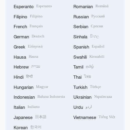
Esperanto
Română
Esperanto
Romanian
Filipino
Русский
Filipino
Russian
Français
Српски
French
Serbian
Deutsch
සිංහල
German
Sinhala
Ελληνικά
Español
Greek
Spanish
Hausa
Kiswahili
Hausa
Swahili
עברית
தமிழ்
Hebrew
Tamil
हिन्दी
ไทย
Hindi
Thai
Magyar
Türkçe
Hungarian
Turkish
Bahasa Indonesia
Українська
Indonesian
Ukrainian
Italiano
اردو
Italian
Urdu
日本語
Tiếng Việt
Japanese
Vietnamese
한국어
Korean