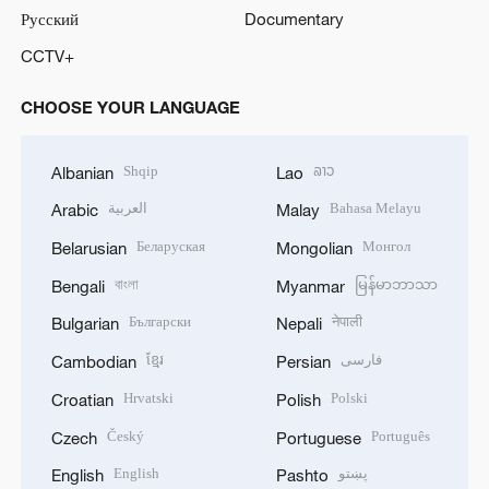
Русский
Documentary
CCTV+
CHOOSE YOUR LANGUAGE
Shqip
ລາວ
Albanian
Lao
العربية
Bahasa Melayu
Arabic
Malay
Беларуская
Монгол
Belarusian
Mongolian
বাংলা
မြန်မာဘာသာ
Bengali
Myanmar
Български
नेपाली
Bulgarian
Nepali
ខ្មែរ
فارسی
Cambodian
Persian
Hrvatski
Polski
Croatian
Polish
Český
Português
Czech
Portuguese
English
پښتو
English
Pashto