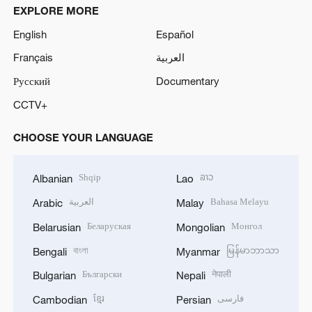
EXPLORE MORE
English
Español
Français
العربية
Русский
Documentary
CCTV+
CHOOSE YOUR LANGUAGE
Shqip
ລາວ
Albanian
Lao
العربية
Bahasa Melayu
Arabic
Malay
Беларуская
Монгол
Belarusian
Mongolian
বাংলা
မြန်မာဘာသာ
Bengali
Myanmar
Български
नेपाली
Bulgarian
Nepali
ខ្មែរ
فارسی
Cambodian
Persian