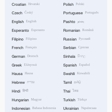
Hrvatski
Polski
Croatian
Polish
Český
Português
Czech
Portuguese
English
پښتو
English
Pashto
Esperanto
Română
Esperanto
Romanian
Filipino
Русский
Filipino
Russian
Français
Српски
French
Serbian
Deutsch
සිංහල
German
Sinhala
Ελληνικά
Español
Greek
Spanish
Hausa
Kiswahili
Hausa
Swahili
עברית
தமிழ்
Hebrew
Tamil
हिन्दी
ไทย
Hindi
Thai
Magyar
Türkçe
Hungarian
Turkish
Bahasa Indonesia
Українська
Indonesian
Ukrainian