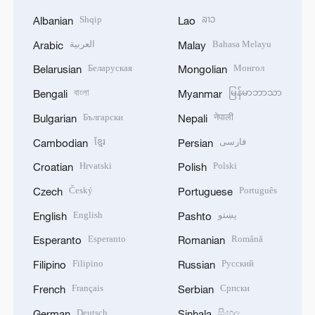
Shqip
ລາວ
Albanian
Lao
العربية
Bahasa Melayu
Arabic
Malay
Беларуская
Монгол
Belarusian
Mongolian
বাংলা
မြန်မာဘာသာ
Bengali
Myanmar
Български
नेपाली
Bulgarian
Nepali
ខ្មែរ
فارسی
Cambodian
Persian
Hrvatski
Polski
Croatian
Polish
Český
Português
Czech
Portuguese
English
پښتو
English
Pashto
Esperanto
Română
Esperanto
Romanian
Filipino
Русский
Filipino
Russian
Français
Српски
French
Serbian
Deutsch
සිංහල
German
Sinhala