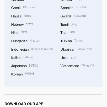
Ελληνικά
Español
Greek
Spanish
Hausa
Kiswahili
Hausa
Swahili
עברית
தமிழ்
Hebrew
Tamil
हिन्दी
ไทย
Hindi
Thai
Magyar
Türkçe
Hungarian
Turkish
Bahasa Indonesia
Українська
Indonesian
Ukrainian
Italiano
اردو
Italian
Urdu
日本語
Tiếng Việt
Japanese
Vietnamese
한국어
Korean
DOWNLOAD OUR APP