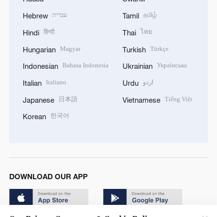
עברית
தமிழ்
Hebrew
Tamil
हिन्दी
ไทย
Hindi
Thai
Magyar
Türkçe
Hungarian
Turkish
Bahasa Indonesia
Українська
Indonesian
Ukrainian
Italiano
اردو
Italian
Urdu
日本語
Tiếng Việt
Japanese
Vietnamese
한국어
Korean
DOWNLOAD OUR APP