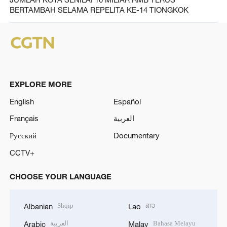
BERTAMBAH SELAMA REPELITA KE-14 TIONGKOK
EXPLORE MORE
English
Español
Français
العربية
Русский
Documentary
CCTV+
CHOOSE YOUR LANGUAGE
Shqip
ລາວ
Albanian
Lao
العربية
Bahasa Melayu
Arabic
Malay