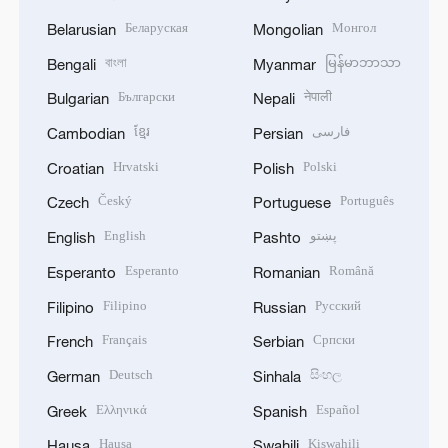
Беларуская
Монгол
Belarusian
Mongolian
বাংলা
မြန်မာဘာသာ
Bengali
Myanmar
Български
नेपाली
Bulgarian
Nepali
ខ្មែរ
فارسی
Cambodian
Persian
Hrvatski
Polski
Croatian
Polish
Český
Português
Czech
Portuguese
English
پښتو
English
Pashto
Esperanto
Română
Esperanto
Romanian
Filipino
Русский
Filipino
Russian
Français
Српски
French
Serbian
Deutsch
සිංහල
German
Sinhala
Ελληνικά
Español
Greek
Spanish
Hausa
Kiswahili
Hausa
Swahili