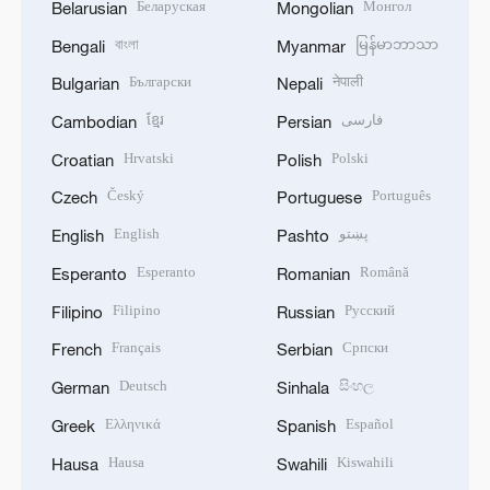
Беларуская
Монгол
Belarusian
Mongolian
বাংলা
မြန်မာဘာသာ
Bengali
Myanmar
Български
नेपाली
Bulgarian
Nepali
ខ្មែរ
فارسی
Cambodian
Persian
Hrvatski
Polski
Croatian
Polish
Český
Português
Czech
Portuguese
English
پښتو
English
Pashto
Esperanto
Română
Esperanto
Romanian
Filipino
Русский
Filipino
Russian
Français
Српски
French
Serbian
Deutsch
සිංහල
German
Sinhala
Ελληνικά
Español
Greek
Spanish
Hausa
Kiswahili
Hausa
Swahili