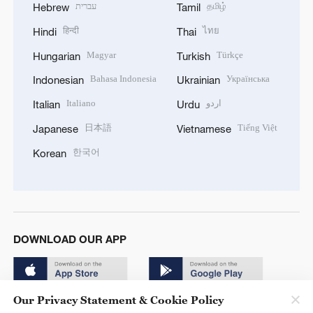
עברית
தமிழ்
Hebrew
Tamil
हिन्दी
ไทย
Hindi
Thai
Magyar
Türkçe
Hungarian
Turkish
Bahasa Indonesia
Українська
Indonesian
Ukrainian
Italiano
اردو
Italian
Urdu
日本語
Tiếng Việt
Japanese
Vietnamese
한국어
Korean
DOWNLOAD OUR APP
Our Privacy Statement & Cookie Policy