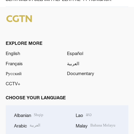
EXPLORE MORE
English
Español
Français
العربية
Русский
Documentary
CCTV+
CHOOSE YOUR LANGUAGE
Shqip
ລາວ
Albanian
Lao
العربية
Bahasa Melayu
Arabic
Malay