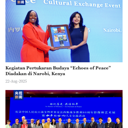
o
Kegiatan Pertukaran Budaya “Echoes of Peace”
Diadakan di Narobi, Kenya
22-Aug-2025