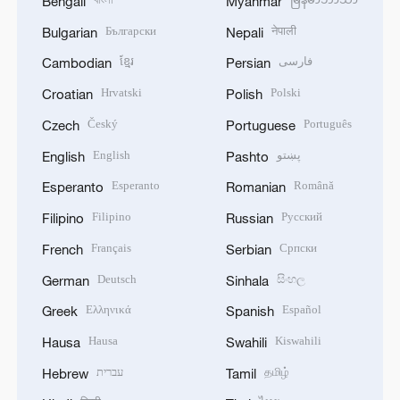
Bengali
Myanmar
Български
नेपाली
Bulgarian
Nepali
ខ្មែរ
فارسی
Cambodian
Persian
Hrvatski
Polski
Croatian
Polish
Český
Português
Czech
Portuguese
English
پښتو
English
Pashto
Esperanto
Română
Esperanto
Romanian
Filipino
Русский
Filipino
Russian
Français
Српски
French
Serbian
Deutsch
සිංහල
German
Sinhala
Ελληνικά
Español
Greek
Spanish
Hausa
Kiswahili
Hausa
Swahili
עברית
தமிழ்
Hebrew
Tamil