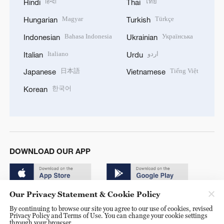
हिन्दी
ไทย
Hindi
Thai
Magyar
Türkçe
Hungarian
Turkish
Bahasa Indonesia
Українська
Indonesian
Ukrainian
Italiano
اردو
Italian
Urdu
日本語
Tiếng Việt
Japanese
Vietnamese
한국어
Korean
DOWNLOAD OUR APP
Our Privacy Statement & Cookie Policy
By continuing to browse our site you agree to our use of cookies, revised
Privacy Policy and Terms of Use. You can change your cookie settings
through your browser.