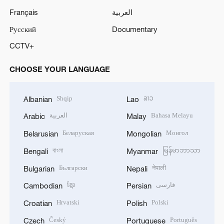
Français
العربية
Русский
Documentary
CCTV+
CHOOSE YOUR LANGUAGE
Shqip
ລາວ
Albanian
Lao
العربية
Bahasa Melayu
Arabic
Malay
Беларуская
Монгол
Belarusian
Mongolian
বাংলা
မြန်မာဘာသာ
Bengali
Myanmar
Български
नेपाली
Bulgarian
Nepali
ខ្មែរ
فارسی
Cambodian
Persian
Hrvatski
Polski
Croatian
Polish
Český
Português
Czech
Portuguese