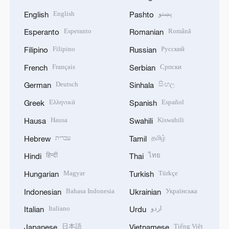
English
پښتو
English
Pashto
Esperanto
Română
Esperanto
Romanian
Filipino
Русский
Filipino
Russian
Français
Српски
French
Serbian
Deutsch
සිංහල
German
Sinhala
Ελληνικά
Español
Greek
Spanish
Hausa
Kiswahili
Hausa
Swahili
עברית
தமிழ்
Hebrew
Tamil
हिन्दी
ไทย
Hindi
Thai
Magyar
Türkçe
Hungarian
Turkish
Bahasa Indonesia
Українська
Indonesian
Ukrainian
Italiano
اردو
Italian
Urdu
日本語
Tiếng Việt
Japanese
Vietnamese