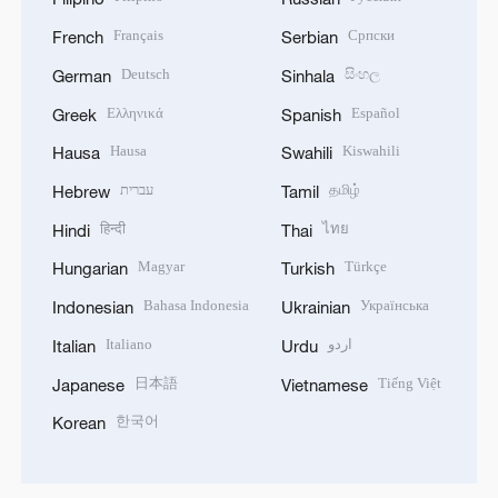
Français
Српски
French
Serbian
Deutsch
සිංහල
German
Sinhala
Ελληνικά
Español
Greek
Spanish
Hausa
Kiswahili
Hausa
Swahili
עברית
தமிழ்
Hebrew
Tamil
हिन्दी
ไทย
Hindi
Thai
Magyar
Türkçe
Hungarian
Turkish
Bahasa Indonesia
Українська
Indonesian
Ukrainian
Italiano
اردو
Italian
Urdu
日本語
Tiếng Việt
Japanese
Vietnamese
한국어
Korean