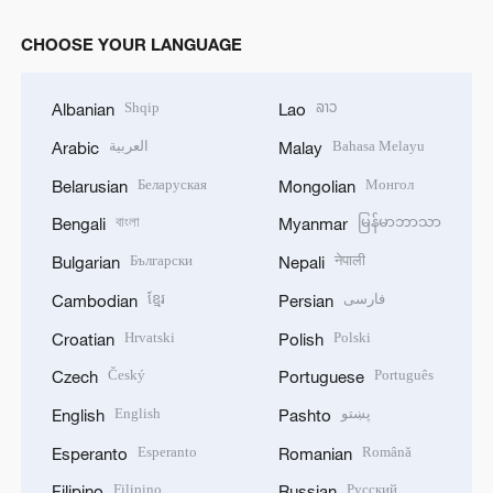
CHOOSE YOUR LANGUAGE
Shqip
ລາວ
Albanian
Lao
العربية
Bahasa Melayu
Arabic
Malay
Беларуская
Монгол
Belarusian
Mongolian
বাংলা
မြန်မာဘာသာ
Bengali
Myanmar
Български
नेपाली
Bulgarian
Nepali
ខ្មែរ
فارسی
Cambodian
Persian
Hrvatski
Polski
Croatian
Polish
Český
Português
Czech
Portuguese
English
پښتو
English
Pashto
Esperanto
Română
Esperanto
Romanian
Filipino
Русский
Filipino
Russian