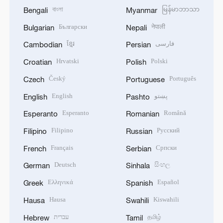
বাংলা
မြန်မာဘာသာ
Bengali
Myanmar
Български
नेपाली
Bulgarian
Nepali
ខ្មែរ
فارسی
Cambodian
Persian
Hrvatski
Polski
Croatian
Polish
Český
Português
Czech
Portuguese
English
پښتو
English
Pashto
Esperanto
Română
Esperanto
Romanian
Filipino
Русский
Filipino
Russian
Français
Српски
French
Serbian
Deutsch
සිංහල
German
Sinhala
Ελληνικά
Español
Greek
Spanish
Hausa
Kiswahili
Hausa
Swahili
עברית
தமிழ்
Hebrew
Tamil