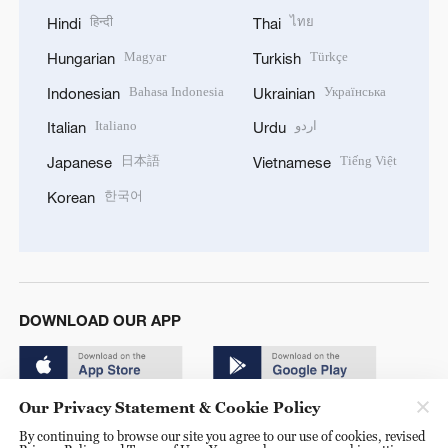
हिन्दी
ไทย
Hindi
Thai
Magyar
Türkçe
Hungarian
Turkish
Bahasa Indonesia
Українська
Indonesian
Ukrainian
Italiano
اردو
Italian
Urdu
日本語
Tiếng Việt
Japanese
Vietnamese
한국어
Korean
DOWNLOAD OUR APP
Our Privacy Statement & Cookie Policy
By continuing to browse our site you agree to our use of cookies, revised