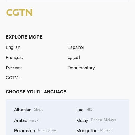
EXPLORE MORE
English
Español
Français
العربية
Русский
Documentary
CCTV+
CHOOSE YOUR LANGUAGE
Shqip
ລາວ
Albanian
Lao
العربية
Bahasa Melayu
Arabic
Malay
Беларуская
Монгол
Belarusian
Mongolian