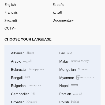
English
Español
Français
العربية
Русский
Documentary
CCTV+
CHOOSE YOUR LANGUAGE
Shqip
ລາວ
Albanian
Lao
العربية
Bahasa Melayu
Arabic
Malay
Беларуская
Монгол
Belarusian
Mongolian
বাংলা
မြန်မာဘာသာ
Bengali
Myanmar
Български
नेपाली
Bulgarian
Nepali
ខ្មែរ
فارسی
Cambodian
Persian
Hrvatski
Polski
Croatian
Polish