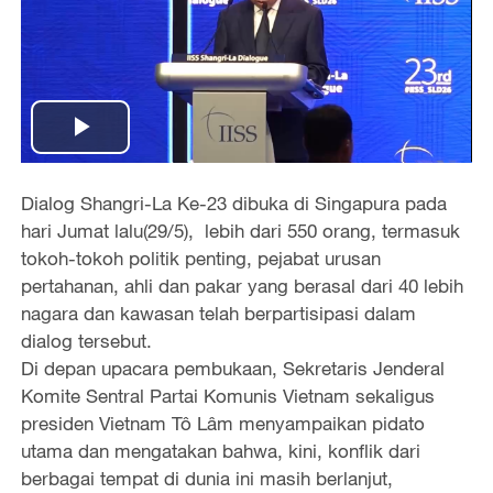
P
l
Dialog Shangri-La Ke-23 dibuka di Singapura pada
hari Jumat lalu(29/5), lebih dari 550 orang, termasuk
a
tokoh-tokoh politik penting, pejabat urusan
pertahanan, ahli dan pakar yang berasal dari 40 lebih
y
nagara dan kawasan telah berpartisipasi dalam
dialog tersebut.
V
Di depan upacara pembukaan, Sekretaris Jenderal
i
Komite Sentral Partai Komunis Vietnam sekaligus
presiden Vietnam Tô Lâm menyampaikan pidato
d
utama dan mengatakan bahwa, kini, konflik dari
berbagai tempat di dunia ini masih berlanjut,