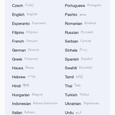
Český
Português
Czech
Portuguese
English
پښتو
English
Pashto
Esperanto
Română
Esperanto
Romanian
Filipino
Русский
Filipino
Russian
Français
Српски
French
Serbian
Deutsch
සිංහල
German
Sinhala
Ελληνικά
Español
Greek
Spanish
Hausa
Kiswahili
Hausa
Swahili
עברית
தமிழ்
Hebrew
Tamil
हिन्दी
ไทย
Hindi
Thai
Magyar
Türkçe
Hungarian
Turkish
Bahasa Indonesia
Українська
Indonesian
Ukrainian
Italiano
اردو
Italian
Urdu