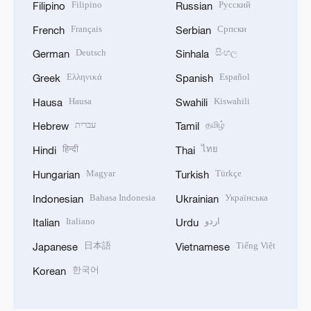
Filipino
Русский
Filipino
Russian
Français
Српски
French
Serbian
Deutsch
සිංහල
German
Sinhala
Ελληνικά
Español
Greek
Spanish
Hausa
Kiswahili
Hausa
Swahili
עברית
தமிழ்
Hebrew
Tamil
हिन्दी
ไทย
Hindi
Thai
Magyar
Türkçe
Hungarian
Turkish
Bahasa Indonesia
Українська
Indonesian
Ukrainian
Italiano
اردو
Italian
Urdu
日本語
Tiếng Việt
Japanese
Vietnamese
한국어
Korean