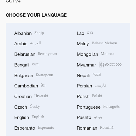
CCTV+
CHOOSE YOUR LANGUAGE
Shqip
ລາວ
Albanian
Lao
العربية
Bahasa Melayu
Arabic
Malay
Беларуская
Монгол
Belarusian
Mongolian
বাংলা
မြန်မာဘာသာ
Bengali
Myanmar
Български
नेपाली
Bulgarian
Nepali
ខ្មែរ
فارسی
Cambodian
Persian
Hrvatski
Polski
Croatian
Polish
Český
Português
Czech
Portuguese
English
پښتو
English
Pashto
Esperanto
Română
Esperanto
Romanian