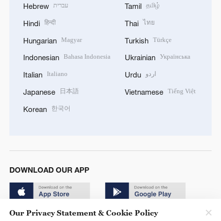
עברית
தமிழ்
Hebrew
Tamil
हिन्दी
ไทย
Hindi
Thai
Magyar
Türkçe
Hungarian
Turkish
Bahasa Indonesia
Українська
Indonesian
Ukrainian
Italiano
اردو
Italian
Urdu
日本語
Tiếng Việt
Japanese
Vietnamese
한국어
Korean
DOWNLOAD OUR APP
Our Privacy Statement & Cookie Policy