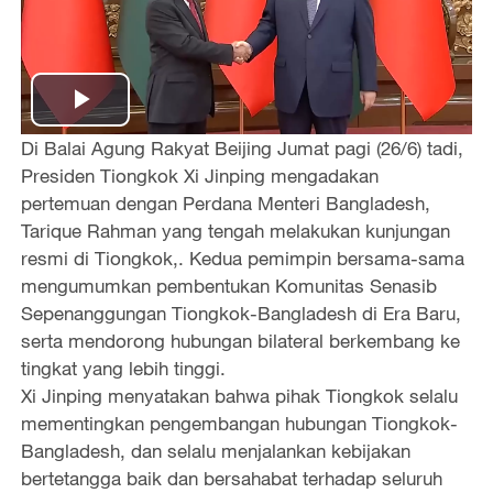
P
Di Balai Agung Rakyat Beijing Jumat pagi (26/6) tadi,
l
Presiden Tiongkok Xi Jinping mengadakan
pertemuan dengan Perdana Menteri Bangladesh,
a
Tarique Rahman yang tengah melakukan kunjungan
resmi di Tiongkok,. Kedua pemimpin bersama-sama
y
mengumumkan pembentukan Komunitas Senasib
Sepenanggungan Tiongkok-Bangladesh di Era Baru,
V
serta mendorong hubungan bilateral berkembang ke
i
tingkat yang lebih tinggi.
Xi Jinping menyatakan bahwa pihak Tiongkok selalu
d
mementingkan pengembangan hubungan Tiongkok-
Bangladesh, dan selalu menjalankan kebijakan
e
bertetangga baik dan bersahabat terhadap seluruh