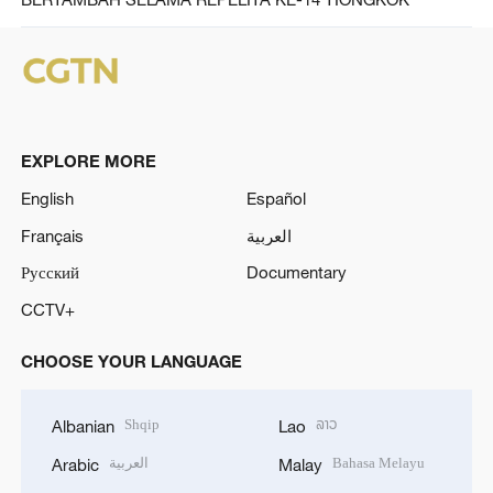
EXPLORE MORE
English
Español
Français
العربية
Русский
Documentary
CCTV+
CHOOSE YOUR LANGUAGE
Shqip
ລາວ
Albanian
Lao
العربية
Bahasa Melayu
Arabic
Malay