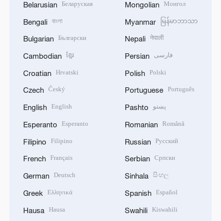
Беларуская
Монгол
Belarusian
Mongolian
বাংলা
မြန်မာဘာသာ
Bengali
Myanmar
Български
नेपाली
Bulgarian
Nepali
ខ្មែរ
فارسی
Cambodian
Persian
Hrvatski
Polski
Croatian
Polish
Český
Português
Czech
Portuguese
English
پښتو
English
Pashto
Esperanto
Română
Esperanto
Romanian
Filipino
Русский
Filipino
Russian
Français
Српски
French
Serbian
Deutsch
සිංහල
German
Sinhala
Ελληνικά
Español
Greek
Spanish
Hausa
Kiswahili
Hausa
Swahili