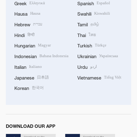
Ελληνικά
Español
Greek
Spanish
Hausa
Kiswahili
Hausa
Swahili
עברית
தமிழ்
Hebrew
Tamil
हिन्दी
ไทย
Hindi
Thai
Magyar
Türkçe
Hungarian
Turkish
Bahasa Indonesia
Українська
Indonesian
Ukrainian
Italiano
اردو
Italian
Urdu
日本語
Tiếng Việt
Japanese
Vietnamese
한국어
Korean
DOWNLOAD OUR APP