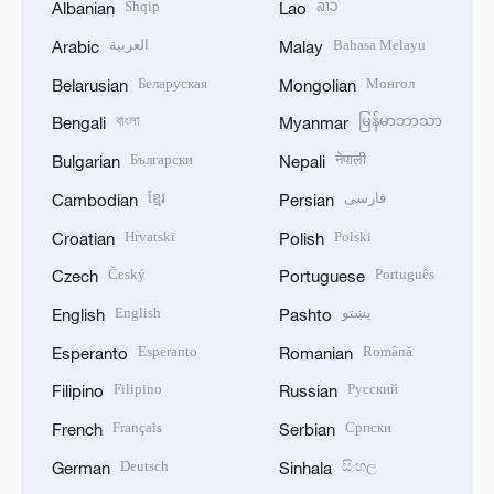
Shqip
ລາວ
Albanian
Lao
العربية
Bahasa Melayu
Arabic
Malay
Беларуская
Монгол
Belarusian
Mongolian
বাংলা
မြန်မာဘာသာ
Bengali
Myanmar
Български
नेपाली
Bulgarian
Nepali
ខ្មែរ
فارسی
Cambodian
Persian
Hrvatski
Polski
Croatian
Polish
Český
Português
Czech
Portuguese
English
پښتو
English
Pashto
Esperanto
Română
Esperanto
Romanian
Filipino
Русский
Filipino
Russian
Français
Српски
French
Serbian
Deutsch
සිංහල
German
Sinhala