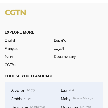
EXPLORE MORE
English
Español
Français
العربية
Русский
Documentary
CCTV+
CHOOSE YOUR LANGUAGE
Shqip
ລາວ
Albanian
Lao
العربية
Bahasa Melayu
Arabic
Malay
Беларуская
Монгол
Belarusian
Mongolian