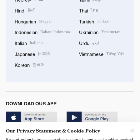
हिन्दी
ไทย
Hindi
Thai
Magyar
Türkçe
Hungarian
Turkish
Bahasa Indonesia
Українська
Indonesian
Ukrainian
Italiano
اردو
Italian
Urdu
日本語
Tiếng Việt
Japanese
Vietnamese
한국어
Korean
DOWNLOAD OUR APP
Our Privacy Statement & Cookie Policy
By continuing to browse our site you agree to our use of cookies, revised