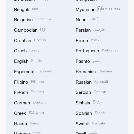
বাংলা
မြန်မာဘာသာ
Bengali
Myanmar
Български
नेपाली
Bulgarian
Nepali
ខ្មែរ
فارسی
Cambodian
Persian
Hrvatski
Polski
Croatian
Polish
Český
Português
Czech
Portuguese
English
پښتو
English
Pashto
Esperanto
Română
Esperanto
Romanian
Filipino
Русский
Filipino
Russian
Français
Српски
French
Serbian
Deutsch
සිංහල
German
Sinhala
Ελληνικά
Español
Greek
Spanish
Hausa
Kiswahili
Hausa
Swahili
עברית
தமிழ்
Hebrew
Tamil