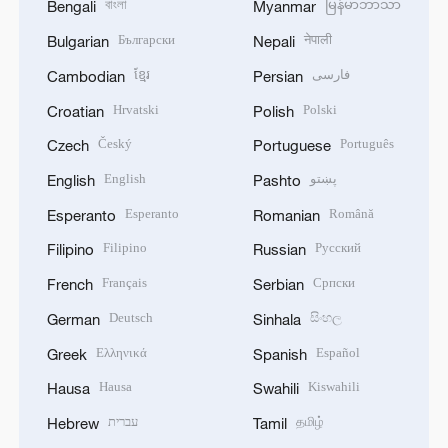
বাংলা
မြန်မာဘာသာ
Bengali
Myanmar
Български
नेपाली
Bulgarian
Nepali
ខ្មែរ
فارسی
Cambodian
Persian
Hrvatski
Polski
Croatian
Polish
Český
Português
Czech
Portuguese
English
پښتو
English
Pashto
Esperanto
Română
Esperanto
Romanian
Filipino
Русский
Filipino
Russian
Français
Српски
French
Serbian
Deutsch
සිංහල
German
Sinhala
Ελληνικά
Español
Greek
Spanish
Hausa
Kiswahili
Hausa
Swahili
עברית
தமிழ்
Hebrew
Tamil