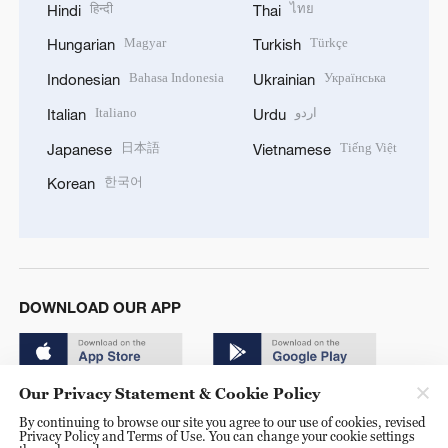
हिन्दी
ไทย
Hindi
Thai
Magyar
Türkçe
Hungarian
Turkish
Bahasa Indonesia
Українська
Indonesian
Ukrainian
Italiano
اردو
Italian
Urdu
日本語
Tiếng Việt
Japanese
Vietnamese
한국어
Korean
DOWNLOAD OUR APP
Our Privacy Statement & Cookie Policy
By continuing to browse our site you agree to our use of cookies, revised
Privacy Policy and Terms of Use. You can change your cookie settings