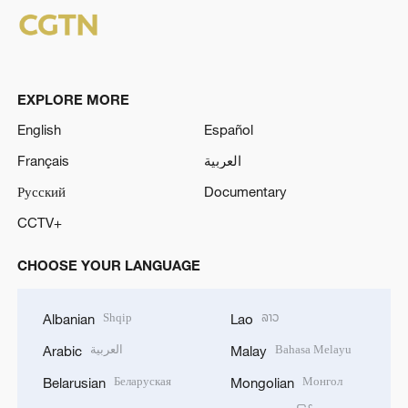
EXPLORE MORE
English
Español
Français
العربية
Русский
Documentary
CCTV+
CHOOSE YOUR LANGUAGE
Shqip
ລາວ
Albanian
Lao
العربية
Bahasa Melayu
Arabic
Malay
Беларуская
Монгол
Belarusian
Mongolian