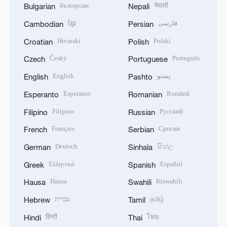
Български
नेपाली
Bulgarian
Nepali
ខ្មែរ
فارسی
Cambodian
Persian
Hrvatski
Polski
Croatian
Polish
Český
Português
Czech
Portuguese
English
پښتو
English
Pashto
Esperanto
Română
Esperanto
Romanian
Filipino
Русский
Filipino
Russian
Français
Српски
French
Serbian
Deutsch
සිංහල
German
Sinhala
Ελληνικά
Español
Greek
Spanish
Hausa
Kiswahili
Hausa
Swahili
עברית
தமிழ்
Hebrew
Tamil
हिन्दी
ไทย
Hindi
Thai