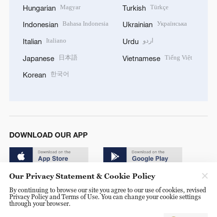
Magyar
Türkçe
Hungarian
Turkish
Bahasa Indonesia
Українська
Indonesian
Ukrainian
Italiano
اردو
Italian
Urdu
日本語
Tiếng Việt
Japanese
Vietnamese
한국어
Korean
DOWNLOAD OUR APP
Our Privacy Statement & Cookie Policy
By continuing to browse our site you agree to our use of cookies, revised
Privacy Policy and Terms of Use. You can change your cookie settings
through your browser.
© China Radio International.CRI. All Rights Reserved. 16A